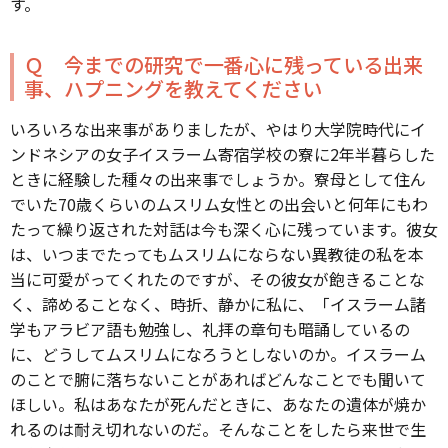
す。
Ｑ 今までの研究で一番心に残っている出来
事、ハプニングを教えてください
いろいろな出来事がありましたが、やはり大学院時代にイ
ンドネシアの女子イスラーム寄宿学校の寮に2年半暮らした
ときに経験した種々の出来事でしょうか。寮母として住ん
でいた70歳くらいのムスリム女性との出会いと何年にもわ
たって繰り返された対話は今も深く心に残っています。彼女
は、いつまでたってもムスリムにならない異教徒の私を本
当に可愛がってくれたのですが、その彼女が飽きることな
く、諦めることなく、時折、静かに私に、「イスラーム諸
学もアラビア語も勉強し、礼拝の章句も暗誦しているの
に、どうしてムスリムになろうとしないのか。イスラーム
のことで腑に落ちないことがあればどんなことでも聞いて
ほしい。私はあなたが死んだときに、あなたの遺体が焼か
れるのは耐え切れないのだ。そんなことをしたら来世で生