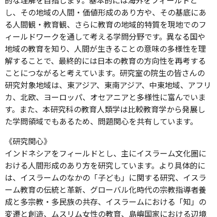
し、その地域の人間・価値形成のあり方や、その基底にあ
る人間観・教育観、さらに教育の地域的特質を現地でのフ
ィールドワークを通して考える学問分野です。異なる国や
地域の教育を知り、人間が生きることの意味の多様性を理
解することで、最終的には日本の教育の方向性を再考する
ことにつながると考えています。研究室の院生の皆さんの
研究対象地域は、東アジア、東南アジア、中東地域、アフリ
カ、北欧、ヨーロッパ、オセアニアと多様性に富んでいま
す。また、本研究科の教育人類学は比較教育学から発展し
た学問領域でもあるため、問題関心を共有しています。
《研究関心》
インドネシアをフィールドとし、主にイスラーム文化圏に
おける人間形成のあり方を研究しています。より具体的に
は、イスラームのなかの「子ども」に関する研究、イスラ
ーム教育の伝統と革新、グローバル化時代の宗教指導者養
成と多宗教・多民族の共存、イスラームにおける「知」の
変遷と創造、ムスリム女性の教育、島嶼国家における辺境