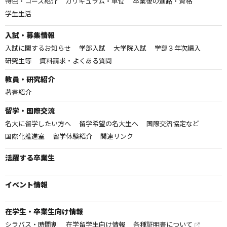
特色・コース紹介
カリキュラム・単位
卒業後の進路・資格
学生生活
入試・募集情報
入試に関するお知らせ
学部入試
大学院入試
学部３年次編入
研究生等
資料請求・よくある質問
教員・研究紹介
著書紹介
留学・国際交流
名大に留学したい方へ
留学希望の名大生へ
国際交流協定など
国際化推進室
留学体験紹介
関連リンク
活躍する卒業生
イベント情報
在学生・卒業生向け情報
シラバス・時間割
在学留学生向け情報
各種証明書について