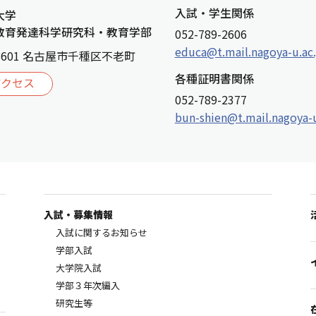
入試・学生関係
大学
教育発達科学研究科・教育学部
052-789-2606
educa@t.mail.nagoya-u.ac.
-8601 名古屋市千種区不老町
各種証明書関係
アクセス
052-789-2377
bun-shien@t.mail.nagoya-u
入試・募集情報
入試に関するお知らせ
学部入試
大学院入試
学部３年次編入
研究生等