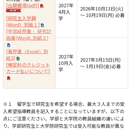
[出願要項(pdf)]
2027年
2026年10月13日(火)
4月入
〜 10月19日(月) 必着
[研究生入学願
学
(Word)_別紙１]
[学習経歴書・ 研究計
画書(Word)_別紙２]
[履歴書（Excel）別
2027年
紙3]
2027年3月15日(月)
10月入
[検定料のクレジット
〜 3月19日(金)必着
学
カード払いについて]
※１ 留学生で研究生を希望する場合、最大３人までの受
入希望指導教員を記入することになっていますが、以下の
点にご注意ください。学部と大学院の教員組織の違いによ
り、学部研究生と大学院研究生では受入可能な教員が異な