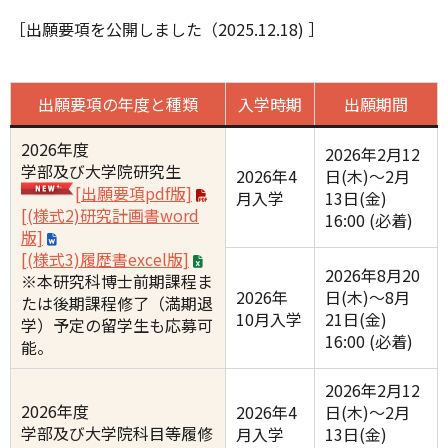
［出願要項を公開しました（2025.12.18) ］
出願要項の年度と種類
入学時期
出願期間
2026年度
2026年2月12
学部及び大学院研究生
2026年4
日(木)〜2月
[出願要項pdf版]
月入学
13日(金)
[(様式2)研究計画書word
16:00 (必着)
版]
[(様式3)履歴書excel版]
2026年8月20
※本研究科博士前期課程ま
2026年
日(木)〜8月
たは後期課程修了（満期退
10月入学
21日(金)
学）予定の留学生も応募可
16:00 (必着)
能。
2026年2月12
2026年度
2026年4
日(木)〜2月
学部及び大学院科目等履修
月入学
13日(金)