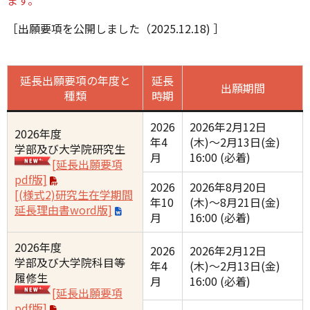
ます。
［出願要項を公開しました（2025.12.18) ］
延長出願要項の年度と
延長
出願期間
種類
時期
2026
2026年2月12日
2026年度
年4
(木)〜2月13日(金)
学部及び大学院研究生
月
16:00 (必着)
[延長出願要項
pdf版]
2026
2026年8月20日
[(様式2)研究生在学期間
年10
(木)〜8月21日(金)
延長理由書word版]
月
16:00 (必着)
2026年度
2026
2026年2月12日
学部及び大学院科目等
年4
(木)〜2月13日(金)
履修生
月
16:00 (必着)
[延長出願要項
pdf版]